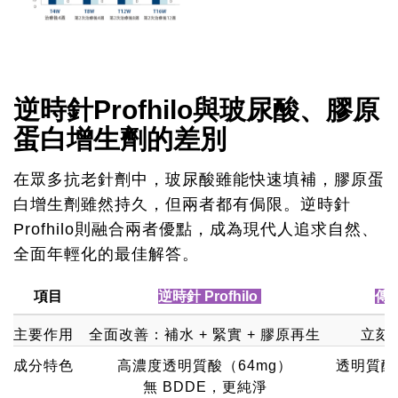
逆時針Profhilo與玻尿酸、膠原
蛋白增生劑的差別
在眾多抗老針劑中，玻尿酸雖能快速填補，膠原蛋
白增生劑雖然持久，但兩者都有侷限。逆時針
Profhilo則融合兩者優點，成為現代人追求自然、
全面年輕化的最佳解答。
項目
逆時針 Profhilo
傳
主要作用
全面改善：補水 + 緊實 + 膠原再生
立刻
成分特色
高濃度透明質酸（64mg）
透明質酸
無 BDDE，更純淨