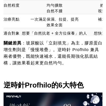
自然程度
均勻擴散
效
自然不腫
視劑
治療亮點
一次滿足保濕、拉提、提亮
補水
效果全面
適合對象
想要「自然抗老 + 全方位保養」的人
想快速
關鍵差異
：玻尿酸以「立刻填充」為主，膠原蛋白
增生劑則是「慢慢堆疊」。逆時針 Profhilo 兼具
兩者優勢，既能快速補水，還能長期強化肌底結
構，讓效果看起來更自然均勻。
逆時針Profhilo的6大特色