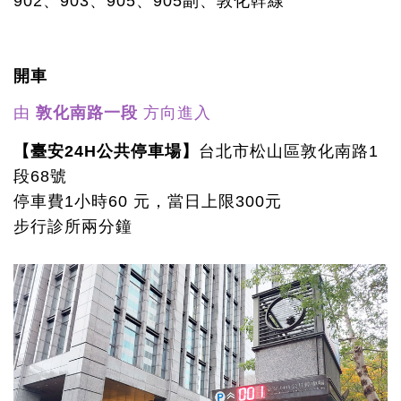
902、903、905、905副、敦化幹線
開車
由
敦化南路一段
方向進入
【臺安24H公共停車場】
台北市松山區敦化南路1
段68號
停車費1小時60 元，當日上限300元
步行診所兩分鐘