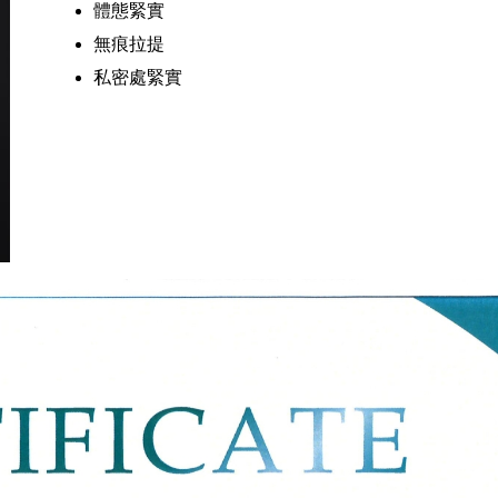
體態緊實
無痕拉提
私密處緊實