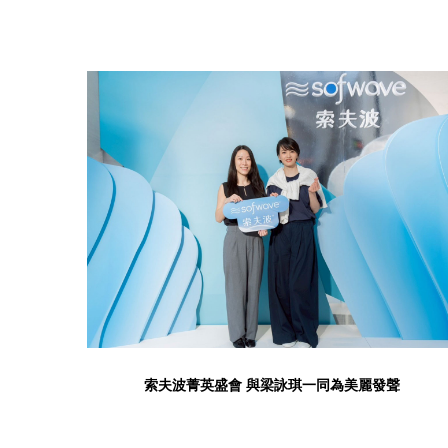
索夫波菁英盛會 與梁詠琪一同為美麗發聲