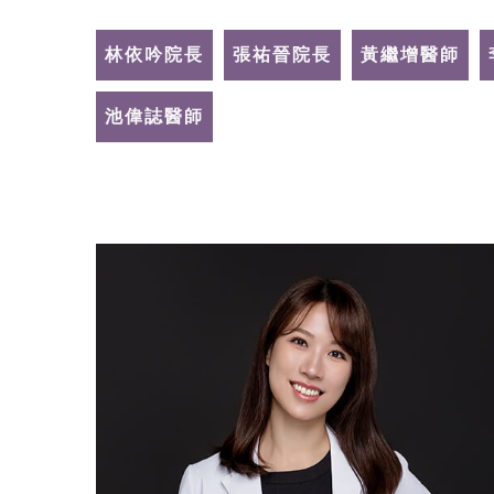
林依吟院長
張祐晉院長
黃繼增醫師
池偉誌醫師