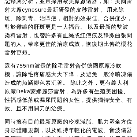
記錄與分析，並且採用歐美原廠儀器，如：美國雷
射大廠cynosure最新研發的皮秒雷射， 用來除
斑、除刺青、治凹疤，相對的效果佳、合併症少，
對於難纏的肝斑更是一大福音。 以及最新的雙波
染料雷射，也替許多有血絲或紅疤痕及靜脈曲張問
題的人，帶來更佳的治療成效，恢復期比傳統櫻花
雷射更短。
還有755nm波長的除毛雷射合併德國原廠冷吹
機，讓除毛疼痛感大大下降，及避免一般冷噴凍傷
造成的魚鱗腳色素沉著。 除此之外，更有義大利
原廠Deka蒙娜麗莎雷射，為許多有生殖美困擾、
性福感低落或漏尿問題的女性，提供獨特安全、有
效、且不用開刀的治療。
同時擁有目前最新原廠的冷凍減脂、肌力塑全方位
身形體雕規劃，以及維持年輕化的電波、音波儀器