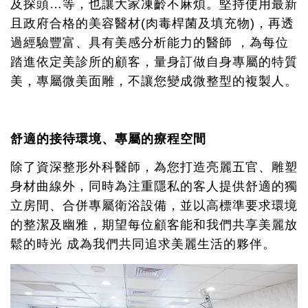
及探頭…等，也讓大家凍齡不麻煩。堅持使用最新
且政府合格的美容醫材(肉毒桿菌及填充物)，再透
過經驗豐富、具有美感分析能力的醫師 ，為每位
踏進依定美診所的顧客，量身訂做自身專屬的特質
美，專屬微美面雕，不讓您變成微整型的複製人。
舒適的接待環境、專屬的療程空間
除了資深整形外科醫師，為您打造亮麗五官、雕塑
身材曲線外，同時為注重隱私的客人提供舒適的獨
立房間、合併專屬衛浴設備，並以高標準要求環境
的整潔及幽雅，期望每位顧客能和我們共享美麗放
鬆的時光 成為我們共同追求美麗生活的夥伴。