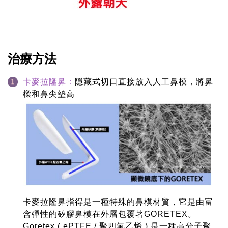
治療方法
卡麥拉隆鼻：
隱藏式切口直接放入人工鼻模，將鼻
樑和鼻尖墊高
卡麥拉隆鼻指得是一種特殊的鼻模材質，它是由富
含彈性的矽膠鼻模在外層包覆著GORETEX。
Goretex ( ePTFE / 聚四氟乙烯 ) 是一種高分子聚