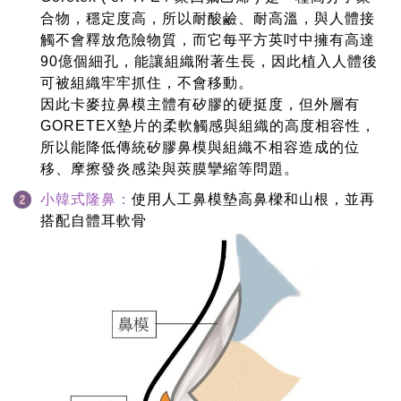
合物，穩定度高，所以耐酸鹼、耐高溫，與人體接
觸不會釋放危險物質，而它每平方英吋中擁有高達
90億個細孔，能讓組織附著生長，因此植入人體後
可被組織牢牢抓住，不會移動。
因此卡麥拉鼻模主體有矽膠的硬挺度，但外層有
GORETEX墊片的柔軟觸感與組織的高度相容性，
所以能降低傳統矽膠鼻模與組織不相容造成的位
移、摩擦發炎感染與莢膜攣縮等問題。
小韓式隆鼻：
使用人工鼻模墊高鼻樑和山根，並再
搭配自體耳軟骨