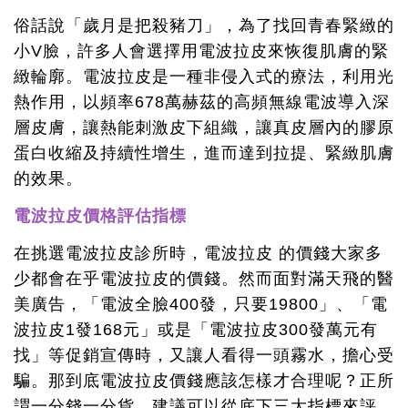
俗話說「歲月是把殺豬刀」，為了找回青春緊緻的
小V臉，許多人會選擇用電波拉皮來恢復肌膚的緊
緻輪廓。電波拉皮是一種非侵入式的療法，利用光
熱作用，以頻率678萬赫茲的高頻無線電波導入深
層皮膚，讓熱能刺激皮下組織，讓真皮層內的膠原
蛋白收縮及持續性增生，進而達到拉提、緊緻肌膚
的效果。
電波拉皮價格評估指標
在挑選電波拉皮診所時，電波拉皮 的價錢大家多
少都會在乎電波拉皮的價錢。然而面對滿天飛的醫
美廣告，「電波全臉400發，只要19800」、「電
波拉皮1發168元」或是「電波拉皮300發萬元有
找」等促銷宣傳時，又讓人看得一頭霧水，擔心受
騙。那到底電波拉皮價錢應該怎樣才合理呢？正所
謂一分錢一分貨，建議可以從底下三大指標來評