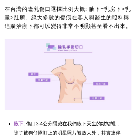
在台灣的隆乳傷口選擇比例大概: 腋下=乳房下>乳
暈>肚臍。絕大多數的傷痕在客人與醫生的照料與
追蹤治療下都可以變得非常不明顯甚至看不出來。
腋下:
傷口3-4公分隱藏在我們腋下天生的皺褶裡，
除了被狗仔隊盯上的明星照片被放大外，其實連伴