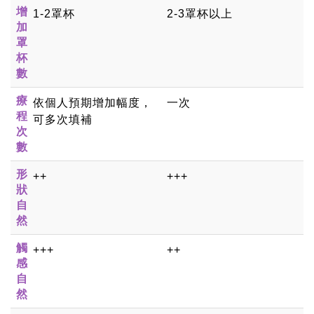
增
1-2罩杯
2-3罩杯以上
加
罩
杯
數
療
依個人預期增加幅度，
一次
程
可多次填補
次
數
形
++
+++
狀
自
然
觸
+++
++
感
自
然