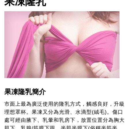
果凍隆乳
果凍隆乳簡介
市面上最為廣泛使用的隆乳方式，觸感良好，升級
理想罩杯。果凍又分為光滑、水滴型(絨毛)。傷口
處可經由腋下、乳暈和乳房下，放置位置分為胸大
肌下、乳腺/筋膜下跟、半肌半膜下(俗稱半筋半