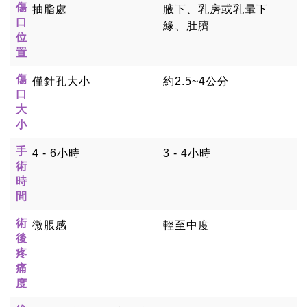
傷
抽脂處
腋下、乳房或乳暈下
口
緣、肚臍
位
置
傷
僅針孔大小
約2.5~4公分
口
大
小
手
4 - 6小時
3 - 4小時
術
時
間
術
微脹感
輕至中度
後
疼
痛
度