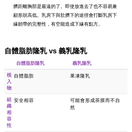
臍距離胸部是最遠的了。即使放進去了也不容易兼
顧形狀高低。乳房下與肚臍下的途徑會打斷乳房下
緣韌帶的完整性，有空能造成下緣有點方。
自體脂肪隆乳 vs 義乳隆乳
自體脂肪隆乳
義乳隆乳
植
自體脂肪
果凍隆乳
入
物
組
安全相容
可能會形成莢膜而不自
織
然
相
容
性