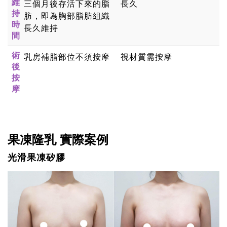
維
三個月後存活下來的脂
長久
持
肪，即為胸部脂肪組織
時
長久維持
間
術
乳房補脂部位不須按摩
視材質需按摩
後
按
摩
果凍隆乳 實際案例
光滑果凍矽膠