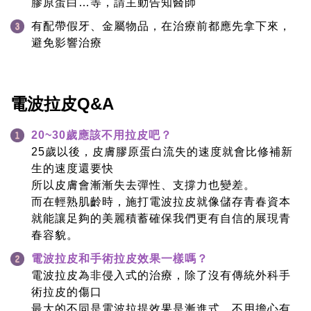
膠原蛋白…等，請主動告知醫師
有配帶假牙、金屬物品，在治療前都應先拿下來，
避免影響治療
電波拉皮Q&A
20~30歲應該不用拉皮吧？
25歲以後，皮膚膠原蛋白流失的速度就會比修補新
生的速度還要快
所以皮膚會漸漸失去彈性、支撐力也變差。
而在輕熟肌齡時，施打電波拉皮就像儲存青春資本
就能讓足夠的美麗積蓄確保我們更有自信的展現青
春容貌。
電波拉皮和手術拉皮效果一樣嗎？
電波拉皮為非侵入式的治療，除了沒有傳統外科手
術拉皮的傷口
最大的不同是電波拉提效果是漸進式，不用擔心有