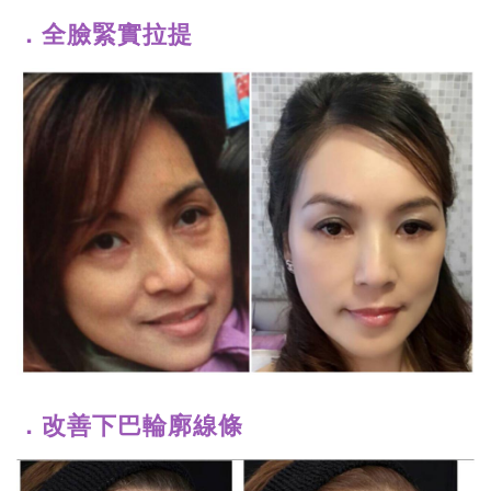
．全臉緊實拉提
．改善下巴輪廓線條