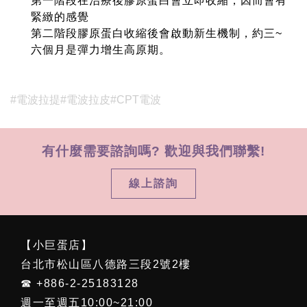
第一階段在治療後膠原蛋白會立即收縮，因而會有
緊緻的感覺
第二階段膠原蛋白收縮後會啟動新生機制，約三~
六個月是彈力增生高原期。
#電波拉提
#電波拉皮
#CPT電波
有什麼需要諮詢嗎? 歡迎與我們聯繫!
線上諮詢
【小巨蛋店】
台北市松山區八德路三段2號2樓
☎ +886-2-25183128
週一至週五10:00~21:00