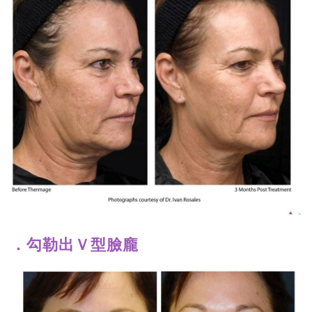
．勾勒出Ｖ型臉龐