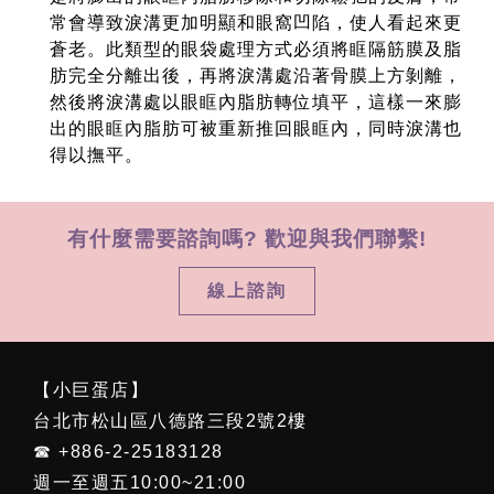
常會導致淚溝更加明顯和眼窩凹陷，使人看起來更
蒼老。此類型的眼袋處理方式必須將眶隔筋膜及脂
肪完全分離出後，再將淚溝處沿著骨膜上方剝離，
然後將淚溝處以眼眶內脂肪轉位填平，這樣一來膨
出的眼眶內脂肪可被重新推回眼眶內，同時淚溝也
得以撫平。
有什麼需要諮詢嗎? 歡迎與我們聯繫!
線上諮詢
【小巨蛋店】
台北市松山區八德路三段2號2樓
☎ +886-2-25183128
週一至週五10:00~21:00