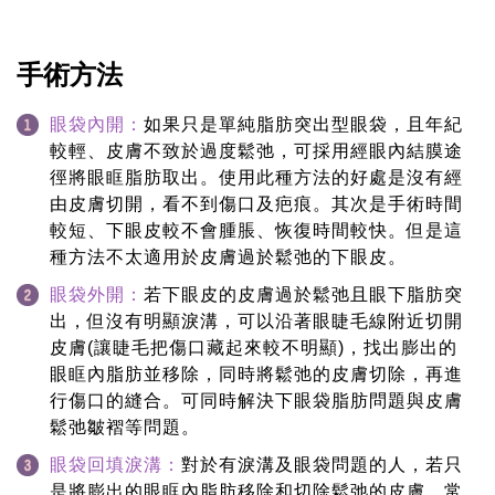
手術方法
眼袋內開：
如果只是單純脂肪突出型眼袋，且年紀
較輕、皮膚不致於過度鬆弛，可採用經眼內結膜途
徑將眼眶脂肪取出。使用此種方法的好處是沒有經
由皮膚切開，看不到傷口及疤痕。其次是手術時間
較短、下眼皮較不會腫脹、恢復時間較快。但是這
種方法不太適用於皮膚過於鬆弛的下眼皮。
眼袋外開：
若下眼皮的皮膚過於鬆弛且眼下脂肪突
出，但沒有明顯淚溝，可以沿著眼睫毛線附近切開
皮膚(讓睫毛把傷口藏起來較不明顯)，找出膨出的
眼眶內脂肪並移除，同時將鬆弛的皮膚切除，再進
行傷口的縫合。可同時解決下眼袋脂肪問題與皮膚
鬆弛皺褶等問題。
眼袋回填淚溝：
對於有淚溝及眼袋問題的人，若只
是將膨出的眼眶內脂肪移除和切除鬆弛的皮膚，常