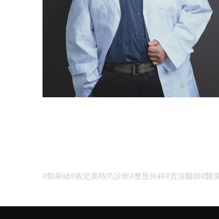
#鄭舉緒
#依定美時尚診所
#整形外科
#資深醫師
#醫