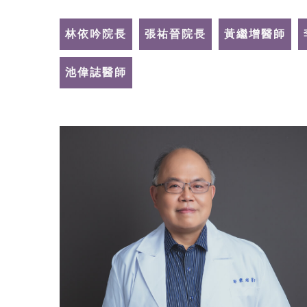
林依吟院長
張祐晉院長
黃繼增醫師
池偉誌醫師