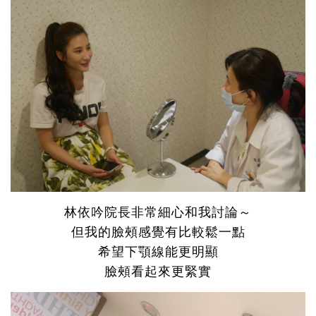
林依吟院長非常細心和我討論～
但我的臉頰感覺有比較鬆一點
希望下顎線能更明顯
臉頰看起來更緊實