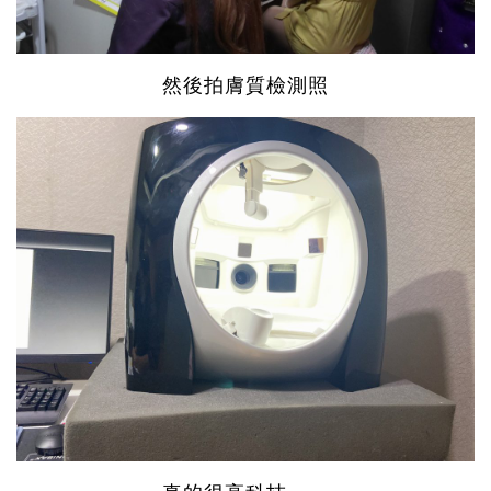
然後拍膚質檢測照