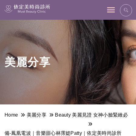
網站主選單
美麗分享
Home
美麗分享
Beauty 美麗見證
女神小臉緊緻必
備-鳳凰電波｜音樂甜心林霈媞Patty｜依定美時尚診所