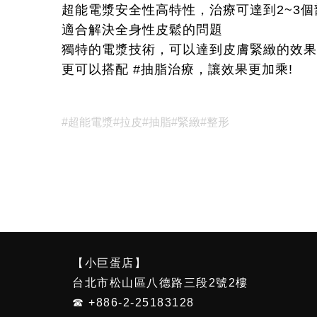
超能電漿安全性高特性，治療可達到2~3個
適合解決全身性皮鬆的問題
獨特的電漿技術，可以達到皮膚緊緻的效果
更可以搭配 #抽脂治療，讓效果更加乘!
#超能電漿
#拉皮
#抽脂
#緊緻
#整形
【小巨蛋店】
台北市松山區八德路三段2號2樓
☎ +886-2-25183128