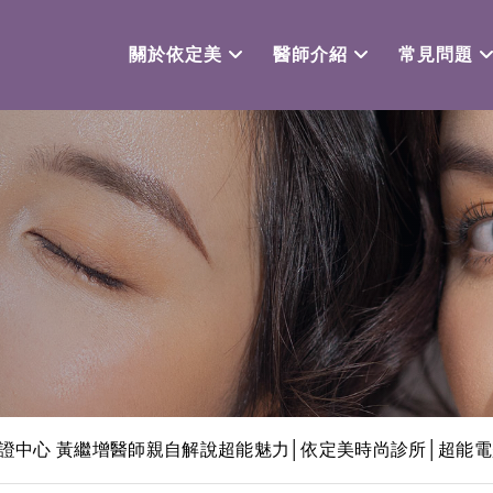
關於依定美
醫師介紹
常見問題
證中心 黃繼增醫師親自解說超能魅力│依定美時尚診所│超能電