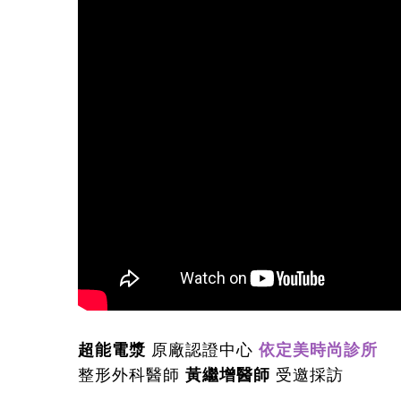
超能電漿
原廠認證中心
依定美時尚診所
整形外科醫師
黃繼增醫師
受邀採訪